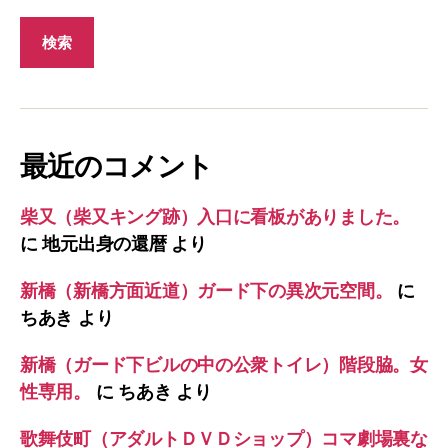
最近のコメント
柴又（柴又キング跡）入口に看板がありました。
に
地元出身の還暦
より
新橋（新橋方面近道）ガード下の異次元空間。
に
ちあき
より
新橋（ガード下ビルの中の公衆トイレ）階段脇。女
性専用。
に
ちあき
より
歌舞伎町（アダルトＤＶＤショップ）コマ劇場裏な