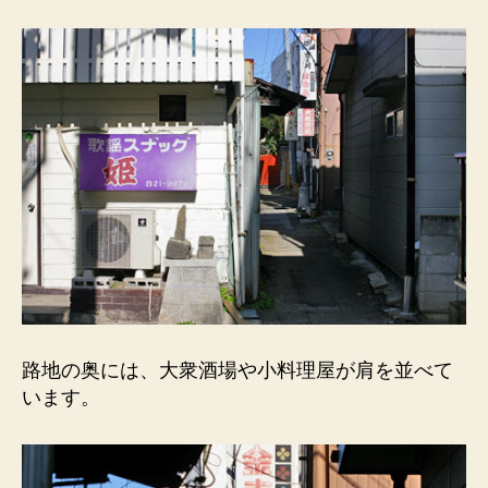
路）
歌
謡
ス
ナ
ッ
ク
の
脇。
へ
の
路地の奥には、大衆酒場や小料理屋が肩を並べて
います。