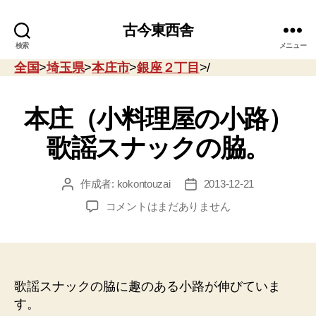
古今東西舎
検索
メニュー
全国
>
埼玉県
>
本庄市
>
銀座２丁目
>/
本庄（小料理屋の小路）
歌謡スナックの脇。
作成者:
kokontouzai
2013-12-21
投
投
稿
稿
本
コメントはまだありません
者
日
庄
（小
料
理
屋
歌謡スナックの脇に趣のある小路が伸びていま
の
す。
小