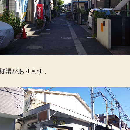
コ
イ
ン
ラ
ン
ド
リ
ー
併
設。
柳湯があります。
へ
の