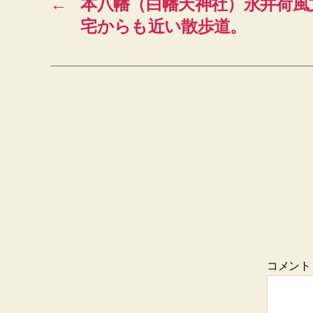
←
本八幡（白幡天神社）永井荷風
宅からも近い散歩道。
コメン