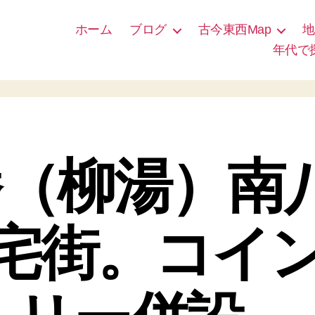
ホーム
ブログ
古今東西Map
地
年代で
（柳湯）南
宅街。コイ