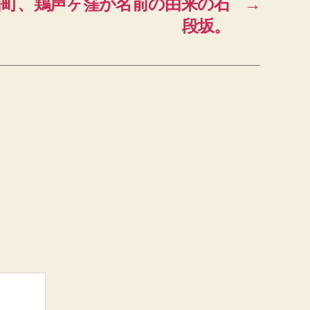
曙町、鶏声ヶ窪が名前の由来の石
→
段坂。