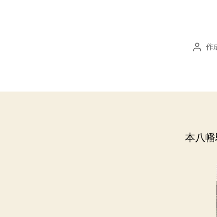
作
投
稿
者
本八幡