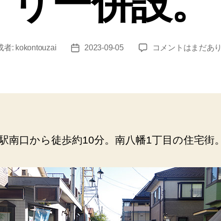
リー併設。
本
成者:
kokontouzai
2023-09-05
コメントはまだあ
投
八
稿
幡
日
（柳
湯）
南
八
幡
駅南口から徒歩約10分。南八幡1丁目の住宅街
1
丁
目
の
住
宅
街。