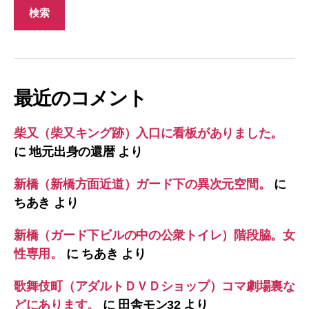
最近のコメント
柴又（柴又キング跡）入口に看板がありました。
に
地元出身の還暦
より
新橋（新橋方面近道）ガード下の異次元空間。
に
ちあき
より
新橋（ガード下ビルの中の公衆トイレ）階段脇。女
性専用。
に
ちあき
より
歌舞伎町（アダルトＤＶＤショップ）コマ劇場裏な
どにあります。
に
田舎モン32
より