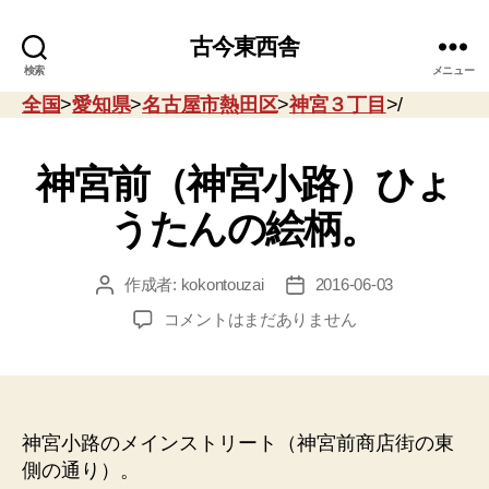
古今東西舎
検索
メニュー
全国
>
愛知県
>
名古屋市熱田区
>
神宮３丁目
>/
神宮前（神宮小路）ひょ
うたんの絵柄。
作成者:
kokontouzai
2016-06-03
投
投
稿
稿
神
コメントはまだありません
者
日
宮
前
（神
宮
小
神宮小路のメインストリート（神宮前商店街の東
路）
側の通り）。
ひ