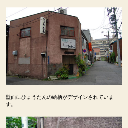
ょ
う
た
ん
の
絵
柄。
へ
の
壁面にひょうたんの絵柄がデザインされていま
す。