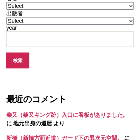
出版者
year
最近のコメント
柴又（柴又キング跡）入口に看板がありました。
に
地元出身の還暦
より
新橋（新橋方面近道）ガード下の異次元空間。
に