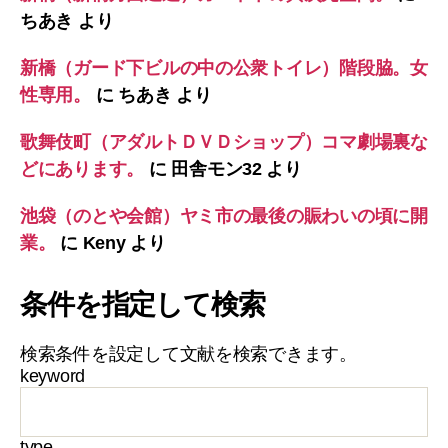
ちあき
より
新橋（ガード下ビルの中の公衆トイレ）階段脇。女
性専用。
に
ちあき
より
歌舞伎町（アダルトＤＶＤショップ）コマ劇場裏な
どにあります。
に
田舎モン32
より
池袋（のとや会館）ヤミ市の最後の賑わいの頃に開
業。
に
Keny
より
条件を指定して検索
検索条件を設定して文献を検索できます。
keyword
type