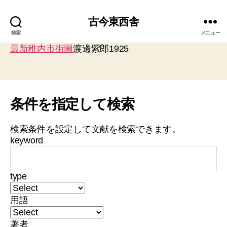
古今東西舎
検索
メニュー
最新稚内市街圖
渡邊紫郎1925
条件を指定して検索
検索条件を設定して文献を検索できます。
keyword
type
用語
著者