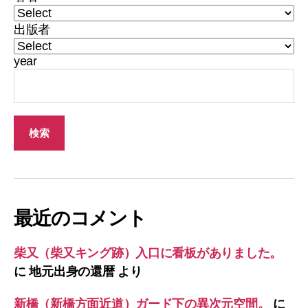
出版者
year
最近のコメント
柴又（柴又キング跡）入口に看板がありました。
に
地元出身の還暦
より
新橋（新橋方面近道）ガード下の異次元空間。
に