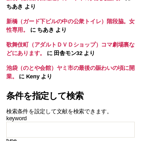
ちあき
より
新橋（ガード下ビルの中の公衆トイレ）階段脇。女
性専用。
に
ちあき
より
歌舞伎町（アダルトＤＶＤショップ）コマ劇場裏な
どにあります。
に
田舎モン32
より
池袋（のとや会館）ヤミ市の最後の賑わいの頃に開
業。
に
Keny
より
条件を指定して検索
検索条件を設定して文献を検索できます。
keyword
type