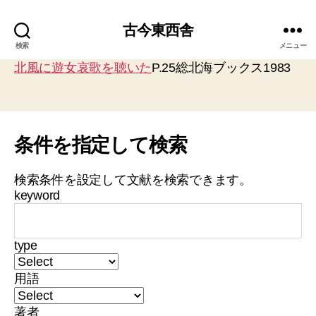
古今東西舎
検索
メニュー
北風に遊女哀歌を聴いた
P.25総北海ブックス1983
条件を指定して検索
検索条件を設定して文献を検索できます。
keyword
type
用語
著者