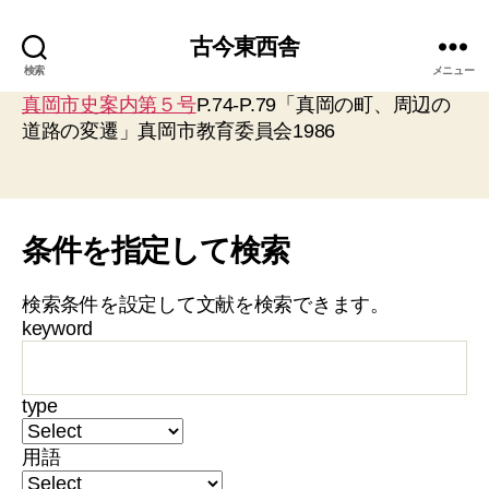
古今東西舎
検索
メニュー
真岡市史案内第５号
P.74-P.79「真岡の町、周辺の
道路の変遷」真岡市教育委員会1986
条件を指定して検索
検索条件を設定して文献を検索できます。
keyword
type
用語