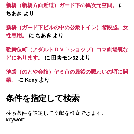
新橋（新橋方面近道）ガード下の異次元空間。
に
ちあき
より
新橋（ガード下ビルの中の公衆トイレ）階段脇。女
性専用。
に
ちあき
より
歌舞伎町（アダルトＤＶＤショップ）コマ劇場裏な
どにあります。
に
田舎モン32
より
池袋（のとや会館）ヤミ市の最後の賑わいの頃に開
業。
に
Keny
より
条件を指定して検索
検索条件を設定して文献を検索できます。
keyword