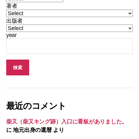
著者
出版者
year
最近のコメント
柴又（柴又キング跡）入口に看板がありました。
に
地元出身の還暦
より