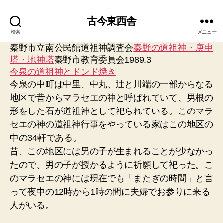
古今東西舎
検索
メニュー
秦野市立南公民館道祖神調査会
秦野の道祖神・庚申
塔・地神塔
秦野市教育委員会1989.3
今泉の道祖神とドンド焼き
今泉の中町は中里、中丸、辻と川端の一部からなる
地区で昔からマラセエの神と呼ばれていて、男根の
形をした石が道祖神として祀られている。このマラ
セエの神の道祖神行事をやっている家はこの地区の
中の34軒である。
昔、この地区には男の子が生まれることが少なかっ
たので、男の子が授かるように祈願して祀った。こ
のマラセエの神には現在でも「またぎの時間」と言
って夜中の12時から1時の間に夫婦でお参りに来る
人がいる。