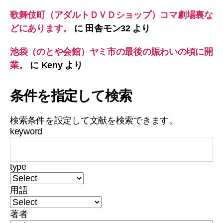
歌舞伎町（アダルトＤＶＤショップ）コマ劇場裏な
どにあります。
に
田舎モン32
より
池袋（のとや会館）ヤミ市の最後の賑わいの頃に開
業。
に
Keny
より
条件を指定して検索
検索条件を設定して文献を検索できます。
keyword
type
用語
著者