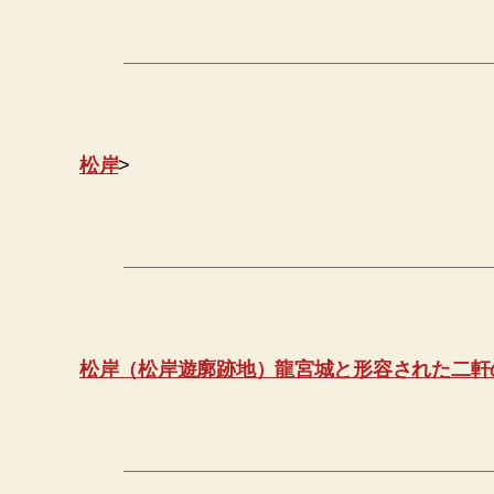
松岸
>
松岸（松岸遊廓跡地）龍宮城と形容された二軒