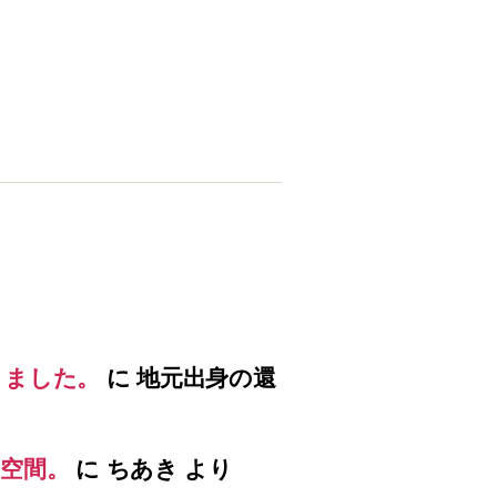
りました。
に
地元出身の還
空間。
に
ちあき
より