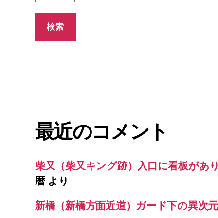
最近のコメント
柴又（柴又キング跡）入口に看板があ
暦
より
新橋（新橋方面近道）ガード下の異次元