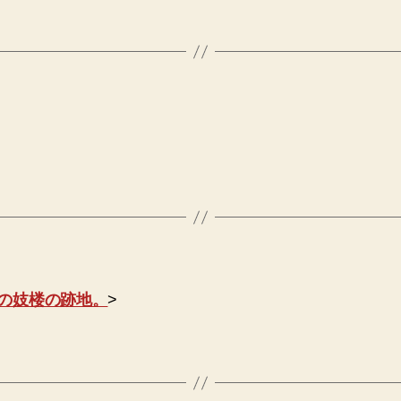
の妓楼の跡地。
>