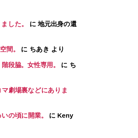
りました。
に
地元出身の還
空間。
に
ちあき
より
）階段脇。女性専用。
に
ち
コマ劇場裏などにありま
わいの頃に開業。
に
Keny