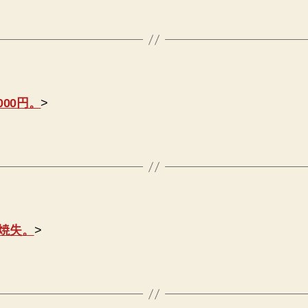
00円。
>
焼失。
>