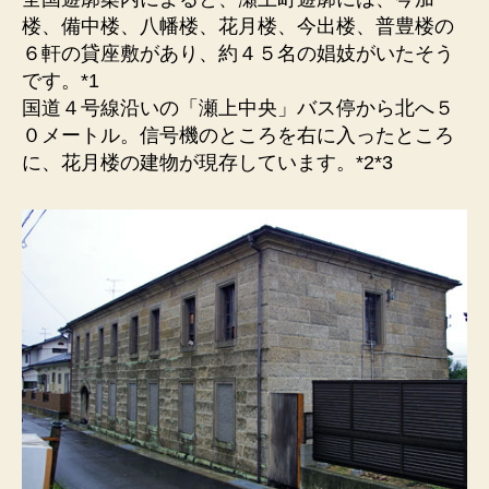
廓
楼、備中楼、八幡楼、花月楼、今出楼、普豊楼の
跡）
６軒の貸座敷があり、約４５名の娼妓がいたそう
当
です。*1
時
国道４号線沿いの「瀬上中央」バス停から北へ５
の
０メートル。信号機のところを右に入ったところ
建
に、花月楼の建物が現存しています。*2*3
物
が
現
存
し
て
い
ま
す。
へ
の