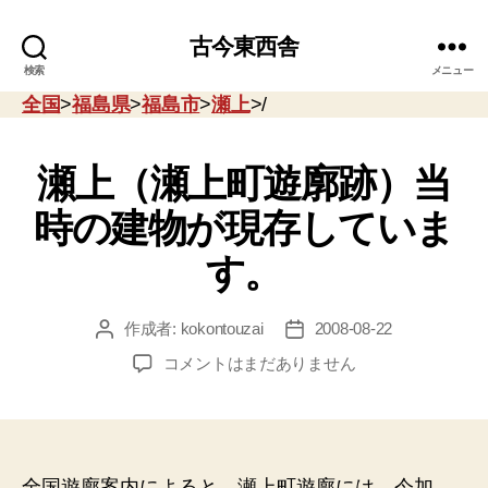
古今東西舎
検索
メニュー
全国
>
福島県
>
福島市
>
瀬上
>/
瀬上（瀬上町遊廓跡）当
時の建物が現存していま
す。
作成者:
kokontouzai
2008-08-22
投
投
稿
稿
瀬
コメントはまだありません
者
日
上
（瀬
上
町
遊
全国遊廓案内によると、瀬上町遊廓には、今加