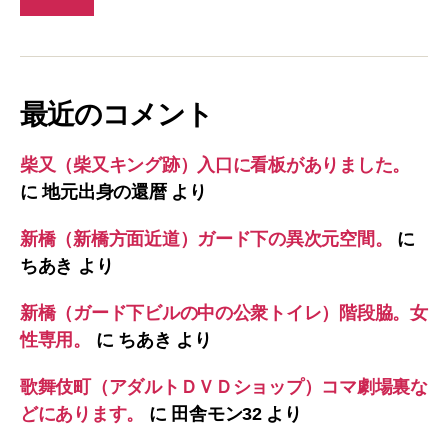
最近のコメント
柴又（柴又キング跡）入口に看板がありました。
に
地元出身の還暦
より
新橋（新橋方面近道）ガード下の異次元空間。
に
ちあき
より
新橋（ガード下ビルの中の公衆トイレ）階段脇。女
性専用。
に
ちあき
より
歌舞伎町（アダルトＤＶＤショップ）コマ劇場裏な
どにあります。
に
田舎モン32
より