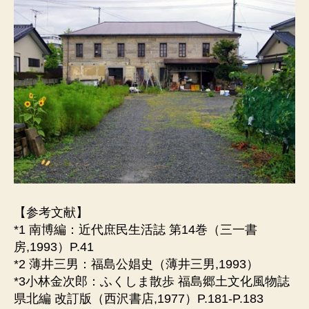
【参考文献】
*1 南博編：近代庶民生活誌 第14巻（三一書
房,1993）P.41
*2 薄井三男：福島公娼史（薄井三男,1993）
*3小林金次郎：ふくしま散歩 福島郷土文化風物誌
県北編 改訂版（西沢書店,1977）P.181-P.183