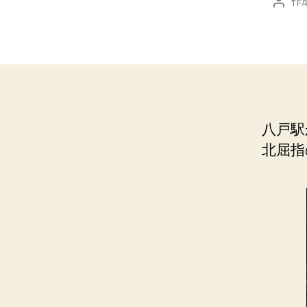
作
投
稿
者
八戸駅
北屈指