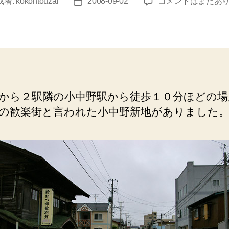
八
成者:
kokontouzai
2008-09-02
コメントはまだあ
投
戸
稿
（新
日
む
つ
旅
館）
元
から２駅隣の小中野駅から徒歩１０分ほどの場
遊
の歓楽街と言われた小中野新地がありました
廓
の
建
物
で
営
業
中
で
す。