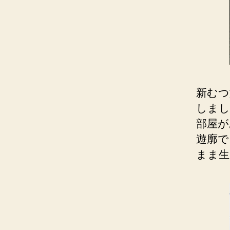
新むつ
しまし
部屋が
遊廓で
まま生