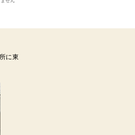
りません
所に東
。