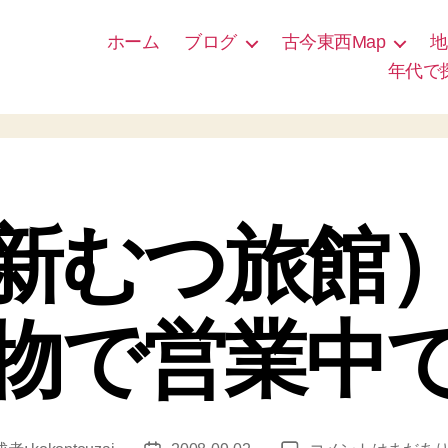
ホーム
ブログ
古今東西Map
地
年代で
新むつ旅館
物で営業中