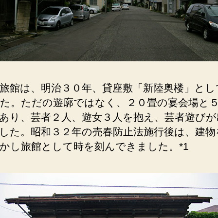
へ
の
旅館は、明治３０年、貸座敷「新陸奥楼」とし
た。ただの遊廓ではなく、２０畳の宴会場と
あり、芸者２人、遊女３人を抱え、芸者遊びが
した。昭和３２年の売春防止法施行後は、建物
かし旅館として時を刻んできました。*1