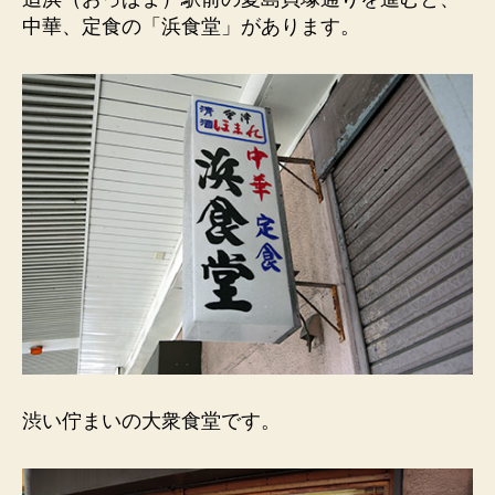
浜
中華、定食の「浜食堂」があります。
駅
前。
渋
い
佇
ま
い
の
大
衆
食
堂。
へ
の
渋い佇まいの大衆食堂です。