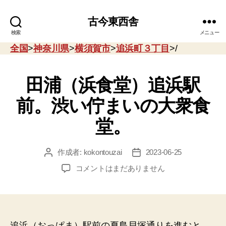
古今東西舎
検索
メニュー
全国
>
神奈川県
>
横須賀市
>
追浜町３丁目
>/
田浦（浜食堂）追浜駅
前。渋い佇まいの大衆食
堂。
作成者:
kokontouzai
2023-06-25
投
投
稿
稿
田
コメントはまだありません
者
日
浦
（浜
食
堂）
追
追浜（おっぱま）駅前の夏島貝塚通りを進むと、