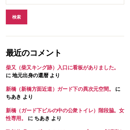
最近のコメント
柴又（柴又キング跡）入口に看板がありました。
に
地元出身の還暦
より
新橋（新橋方面近道）ガード下の異次元空間。
に
ちあき
より
新橋（ガード下ビルの中の公衆トイレ）階段脇。女
性専用。
に
ちあき
より