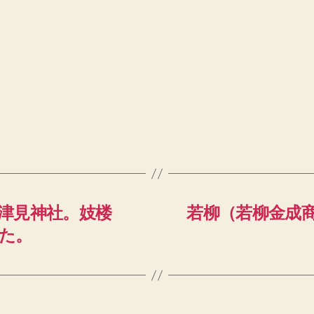
津見神社。妓楼
若柳（若柳金成
た。