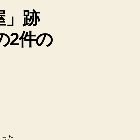
屋」跡
の2件の
だった