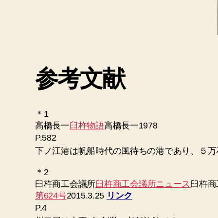
参考文献
＊1
高橋長一
臼杵物語
高橋長一1978
P.582
下ノ江港は帆船時代の風待ちの港であり、５万
＊2
臼杵商工会議所
臼杵商工会議所ニュース
臼杵商
第624号
2015.3.25
リンク
P.4