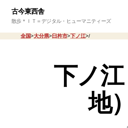
古今東西舎
散歩＊ＩＴ＝デジタル・ヒューマニティーズ
全国
>
大分県
>
臼杵市
>
下ノ江
>/
下ノ江
地