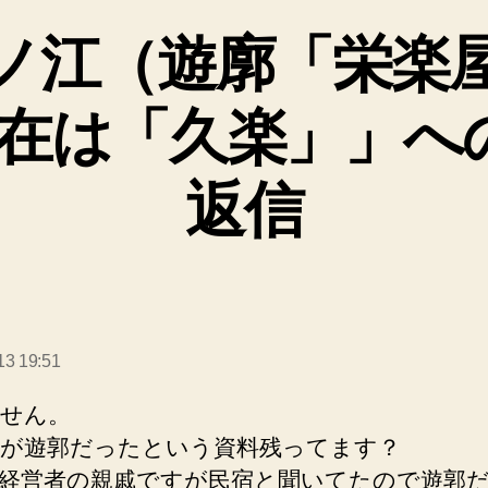
ノ江（遊廓「栄楽
在は「久楽」」へ
返信
の
発
13 19:51
:
せん。
が遊郭だったという資料残ってます？
経営者の親戚ですが民宿と聞いてたので遊郭