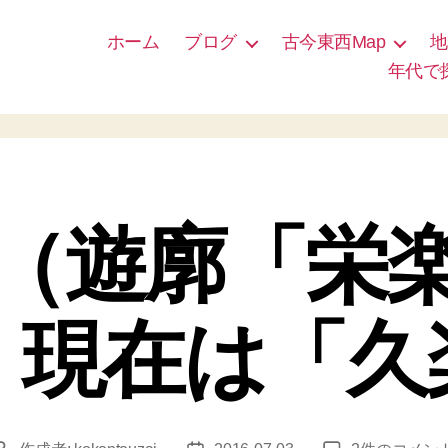
ホーム
ブログ
古今東西Map
地
年代で
（遊廓「栄
）現在は「久