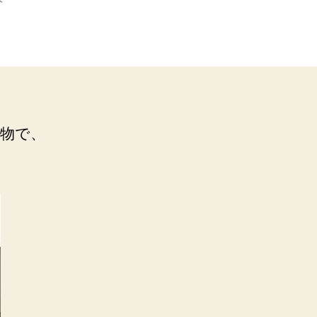
ト
物で、