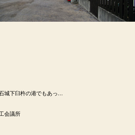
石城下臼杵の港でもあっ…
工会議所