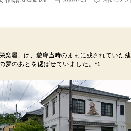
下
作成者:
kokontouzai
2016-07-03
2件のコメン
投
投
ノ
稿
稿
江
者
日
（遊
廓
「栄
楽
屋」
栄楽屋」は、遊廓当時のままに残されていた建
跡
の夢のあとを偲ばせていました。*1
地）
現
在
は
「久
楽」
へ
の