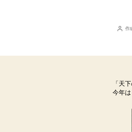
作
投
稿
者
「天下
今年は