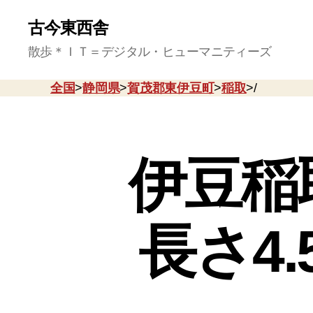
古今東西舎
散歩＊ＩＴ＝デジタル・ヒューマニティーズ
全国
>
静岡県
>
賀茂郡東伊豆町
>
稲取
>/
伊豆稲
長さ4