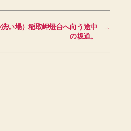
ル洗い場）稲取岬燈台へ向う途中
→
の坂道。