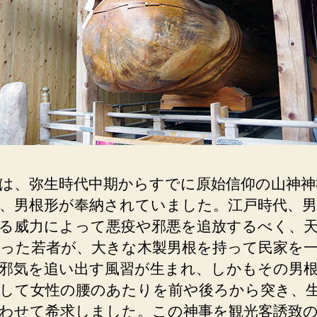
は、弥生時代中期からすでに原始信仰の山神神
、男根形が奉納されていました。江戸時代、男
る威力によって悪疫や邪悪を追放するべく、
った若者が、大きな木製男根を持って民家を
邪気を追い出す風習が生まれ、しかもその男
して女性の腰のあたりを前や後ろから突き、
わせて希求しました。この神事を観光客誘致