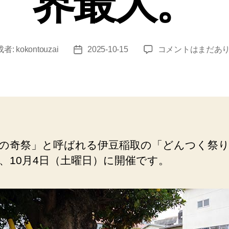
界最大。
伊
成者:
kokontouzai
2025-10-15
コメントはまだあ
投
豆
稿
稲
日
取
（ど
ん
つ
く
の奇祭」と呼ばれる伊豆稲取の「どんつく祭
祭
、10月4日（土曜日）に開催です。
り）
長
さ
4.5m、
直
径