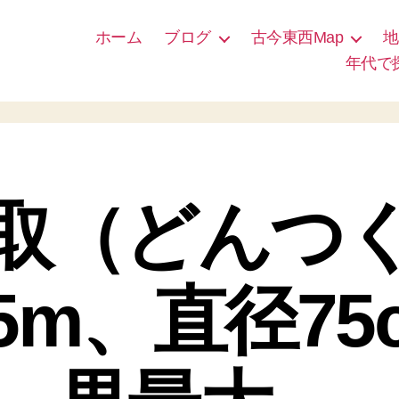
ホーム
ブログ
古今東西Map
地
年代で
取（どんつ
.5m、直径75