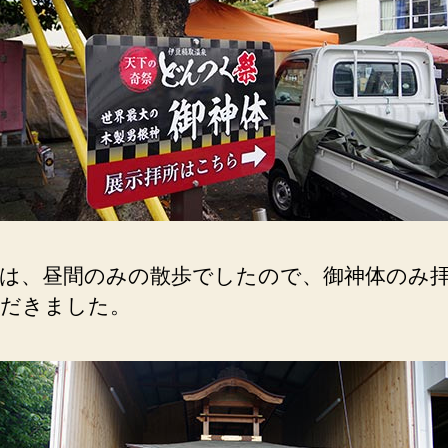
75cm
は
世
界
最
大。
へ
の
は、昼間のみの散歩でしたので、御神体のみ
だきました。