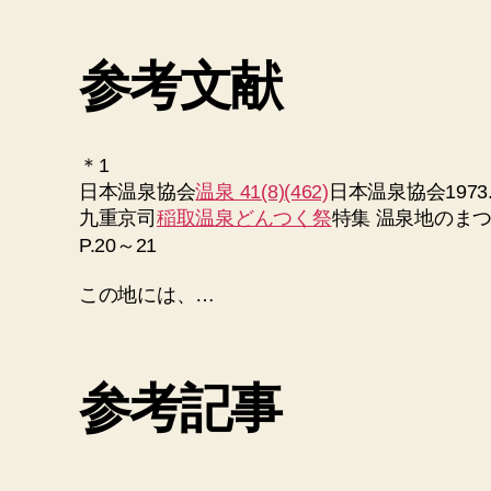
参考文献
＊1
日本温泉協会
温泉 41(8)(462)
日本温泉協会1973.
九重京司
稲取温泉どんつく祭
特集 温泉地のま
P.20～21
この地には、…
参考記事