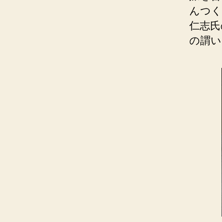
んつく
仁志氏
の謂い