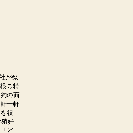
社が祭
根の精
天狗の面
一軒一軒
根を祝
生殖妊
の「ど