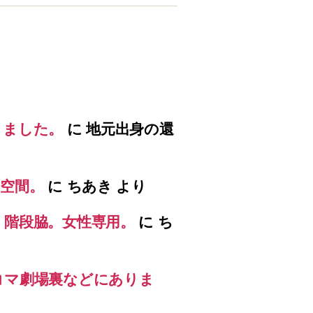
りました。
に
地元出身の還
空間。
に
ちあき
より
）階段脇。女性専用。
に
ち
コマ劇場裏などにありま