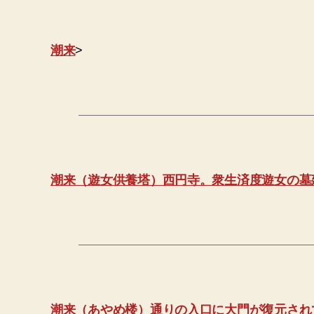
潮来
>
潮来（遊女供養塔）西円寺。衆生済度遊女の墓
潮来（あやめ楼）通りの入口に大門が復元され