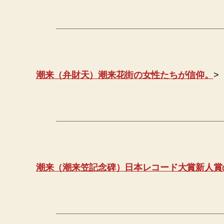
潮来（弁財天）潮来花街の女性たちが信仰。
>
潮来（潮来笠記念碑）日本レコード大賞新人賞