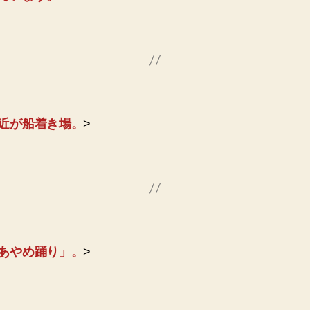
近が船着き場。
>
あやめ踊り」。
>