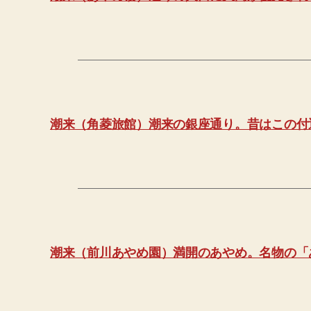
潮来（角菱旅館）潮来の銀座通り。昔はこの付
潮来（前川あやめ園）満開のあやめ。名物の「