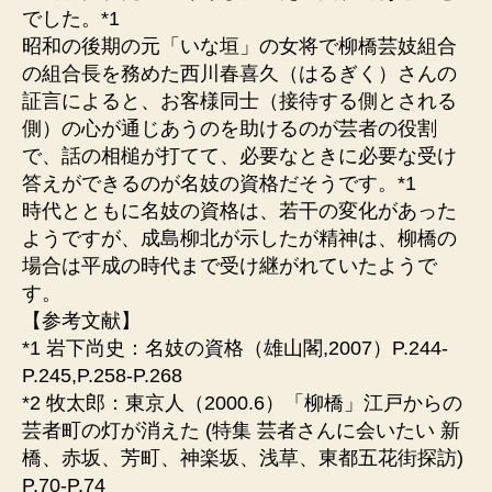
でした。*1
昭和の後期の元「いな垣」の女将で柳橋芸妓組合
の組合長を務めた西川春喜久（はるぎく）さんの
証言によると、お客様同士（接待する側とされる
側）の心が通じあうのを助けるのが芸者の役割
で、話の相槌が打てて、必要なときに必要な受け
答えができるのが名妓の資格だそうです。*1
時代とともに名妓の資格は、若干の変化があった
ようですが、成島柳北が示したが精神は、柳橋の
場合は平成の時代まで受け継がれていたようで
す。
【参考文献】
*1 岩下尚史：名妓の資格（雄山閣,2007）P.244-
P.245,P.258-P.268
*2 牧太郎：東京人（2000.6）「柳橋」江戸からの
芸者町の灯が消えた (特集 芸者さんに会いたい 新
橋、赤坂、芳町、神楽坂、浅草、東都五花街探訪)
P.70-P.74