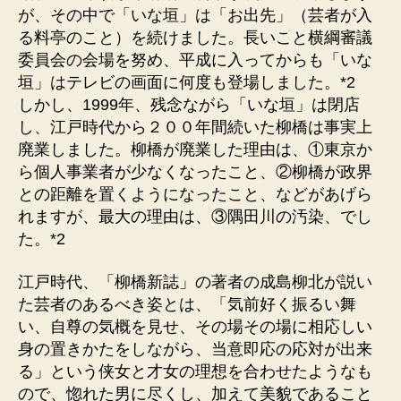
が、その中で「いな垣」は「お出先」（芸者が入
る料亭のこと）を続けました。長いこと横綱審議
委員会の会場を努め、平成に入ってからも「いな
垣」はテレビの画面に何度も登場しました。*2
しかし、1999年、残念ながら「いな垣」は閉店
し、江戸時代から２００年間続いた柳橋は事実上
廃業しました。柳橋が廃業した理由は、①東京か
ら個人事業者が少なくなったこと、②柳橋が政界
との距離を置くようになったこと、などがあげら
れますが、最大の理由は、③隅田川の汚染、でし
た。*2
江戸時代、「柳橋新誌」の著者の成島柳北が説い
た芸者のあるべき姿とは、「気前好く振るい舞
い、自尊の気概を見せ、その場その場に相応しい
身の置きかたをしながら、当意即応の応対が出来
る」という侠女と才女の理想を合わせたようなも
ので、惚れた男に尽くし、加えて美貌であること