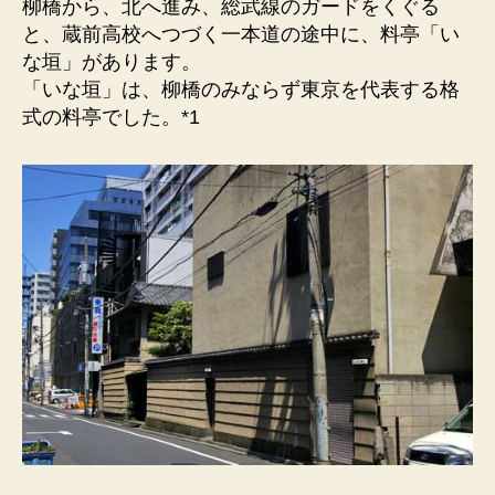
い
柳橋から、北へ進み、総武線のガードをくぐる
な
と、蔵前高校へつづく一本道の途中に、料亭「い
垣）
な垣」があります。
1999
「いな垣」は、柳橋のみならず東京を代表する格
年
式の料亭でした。*1
に
閉
店
し
ま
し
た。
へ
の