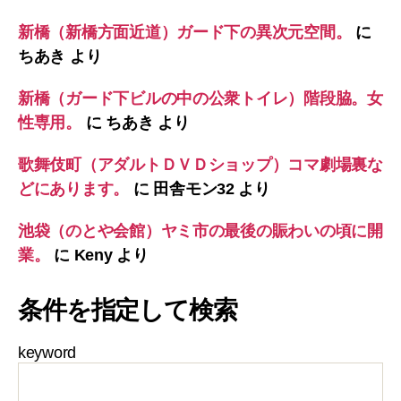
新橋（新橋方面近道）ガード下の異次元空間。
に
ちあき
より
新橋（ガード下ビルの中の公衆トイレ）階段脇。女
性専用。
に
ちあき
より
歌舞伎町（アダルトＤＶＤショップ）コマ劇場裏な
どにあります。
に
田舎モン32
より
池袋（のとや会館）ヤミ市の最後の賑わいの頃に開
業。
に
Keny
より
条件を指定して検索
keyword