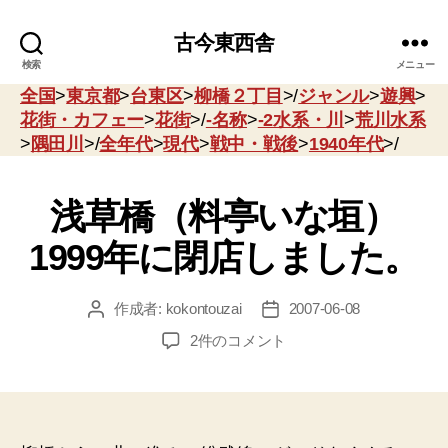
古今東西舎
検索
メニュー
全国
>
東京都
>
台東区
>
柳橋２丁目
>/
ジャンル
>
遊興
>
花街・カフェー
>
花街
>/
-名称
>
-2水系・川
>
荒川水系
>
隅田川
>/
全年代
>
現代
>
戦中・戦後
>
1940年代
>/
浅草橋（料亭いな垣）
1999年に閉店しました。
作成者:
kokontouzai
2007-06-08
投
投
稿
稿
浅
2件のコメント
者
日
草
橋
（料
亭