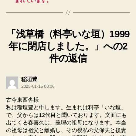
まれています。
「浅草橋（料亭いな垣）1999
年に閉店しました。」への2
件の返信
の
稲垣豊
発
2025-01-15 08:06
言:
古今東西舎様
私は稲垣豊と申します。生まれは料亭「いな垣」
で、父からは12代目と聞いております。文面にも
出てくる春喜久は、義理の祖母になります。本当
の祖母は祖父と離婚し、その後私の父保夫と後妻