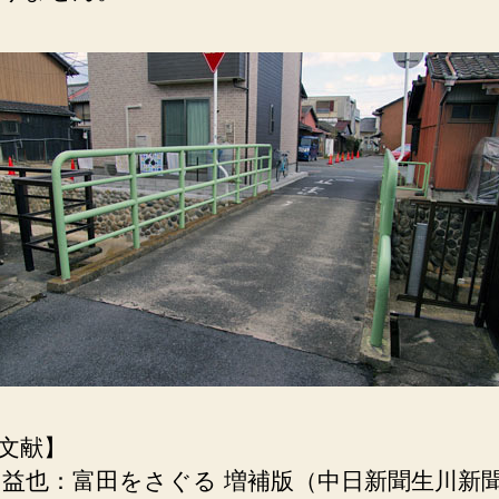
文献】
生川益也：富田をさぐる 増補版（中日新聞生川新