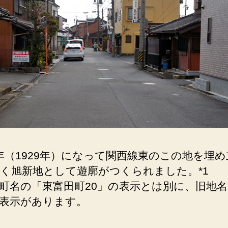
渡
る
橋。
当
時
の
面
影
は
あ
り
ま
せ
年（1929年）になって関西線東のこの地を埋
ん。
く旭新地として遊廓がつくられました。*1
へ
町名の「東富田町20」の表示とは別に、旧地名
の
表示があります。