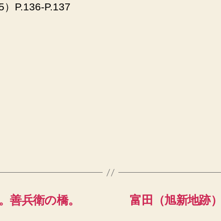
5）P.136-P.137
。善兵衛の橋。
富田（旭新地跡