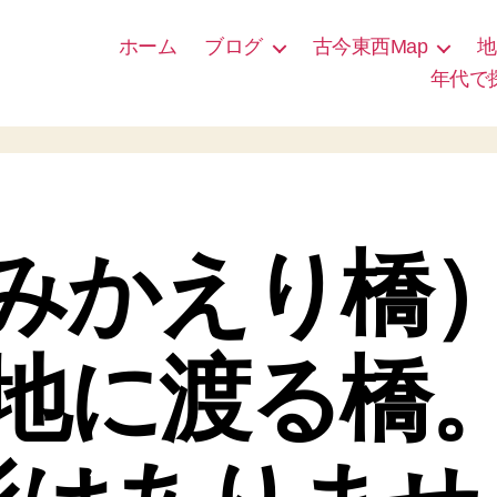
ホーム
ブログ
古今東西Map
地
年代で
みかえり橋
地に渡る橋