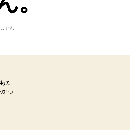
ん。
りません
あた
かかっ