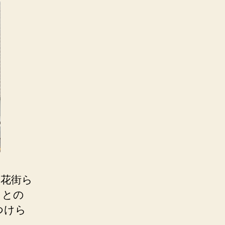
、花街ら
もとの
つけら