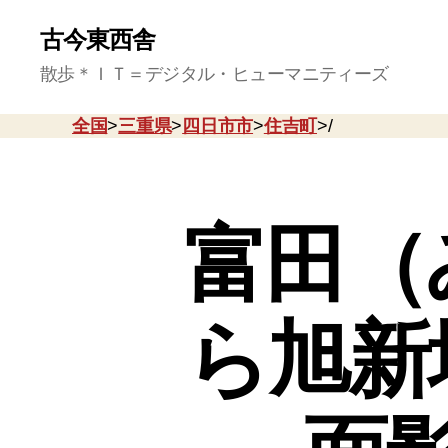
古今東西舎
散歩＊ＩＴ＝デジタル・ヒューマニティーズ
全国
>
三重県
>
四日市市
>
住吉町
>/
富田（
ら旭新