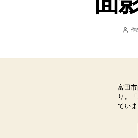
面
作
投
稿
者
富田市
り。「
ていま