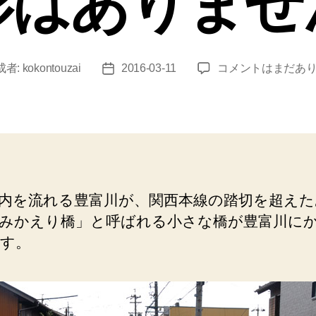
影はありませ
富
成者:
kokontouzai
2016-03-11
コメントはまだあ
投
田
稿
（み
日
か
え
り
橋）
宮
内を流れる豊富川が、関西本線の踏切を超えた
町
みかえり橋」と呼ばれる小さな橋が豊富川に
か
ら
す。
旭
新
地
に