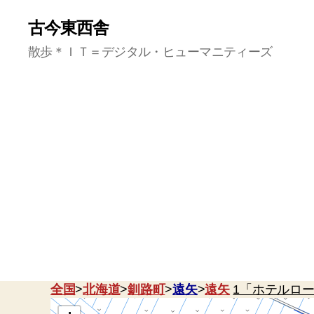
古今東西舎
散歩＊ＩＴ＝デジタル・ヒューマニティーズ
全国
>
北海道
>
釧路町
>
遠矢
>
遠矢
1「ホテルロ