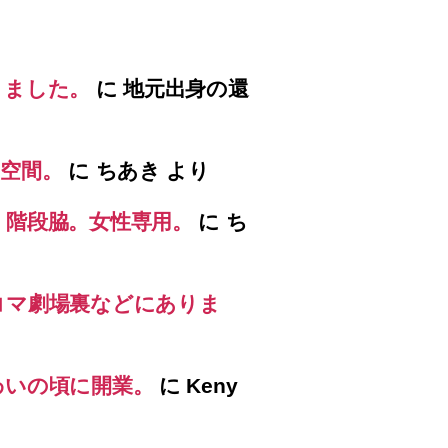
りました。
に
地元出身の還
空間。
に
ちあき
より
）階段脇。女性専用。
に
ち
コマ劇場裏などにありま
わいの頃に開業。
に
Keny