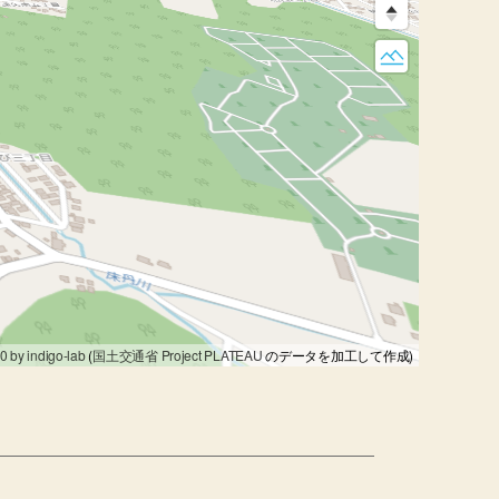
0 by indigo-lab
(
国土交通省 Project PLATEAU
のデータを加工して作成)