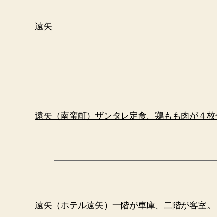
遠矢
遠矢（南蛮酊）ザンタレ定食。鶏もも肉が４枚
遠矢（ホテル遠矢）一階が車庫、二階が客室。