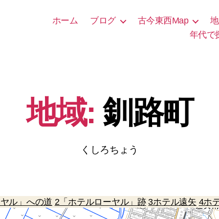
ホーム
ブログ
古今東西Map
地
年代で
5
地域:
釧路町
くしろちょう
ーヤル」への道
2「ホテルローヤル」跡
3ホテル遠矢
4ホ