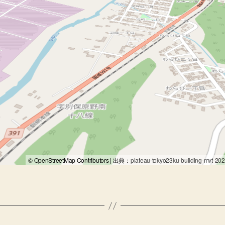
1
© OpenStreetMap Contributors | 出典：
plateau-tokyo23ku-building-mvt-202