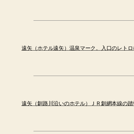
遠矢（ホテル遠矢）温泉マーク。入口のレトロ
遠矢（釧路川沿いのホテル）ＪＲ釧網本線の踏