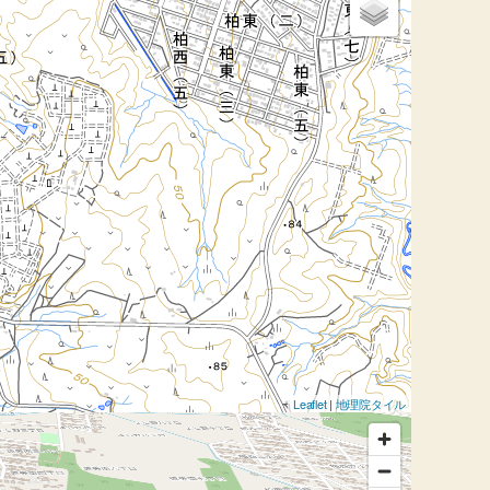
Leaflet
|
地理院タイル