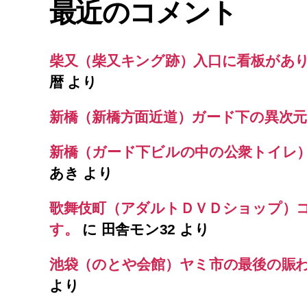
最近のコメント
柴又（柴又キング跡）入口に看板があ
暦
より
新橋（新橋方面近道）ガード下の異次元
新橋（ガード下ビルの中の公衆トイレ
あき
より
歌舞伎町（アダルトＤＶＤショップ）
す。
に
田舎モン32
より
池袋（のとや会館）ヤミ市の最後の賑
より