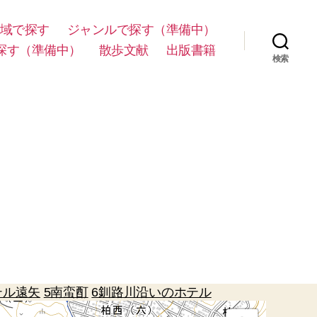
域で探す
ジャンルで探す（準備中）
探す（準備中）
散歩文献
出版書籍
検索
テル遠矢
5南蛮酊
6釧路川沿いのホテル