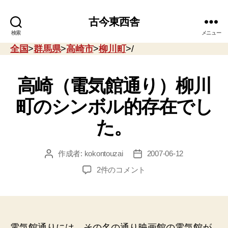
古今東西舎
検索
メニュー
全国
>
群馬県
>
高崎市
>
柳川町
>/
高崎（電気館通り）柳川
町のシンボル的存在でし
た。
作成者:
kokontouzai
2007-06-12
投
投
稿
稿
高
2件のコメント
者
日
崎
（電
気
館
通
電気館通りには、その名の通り映画館の電気館が