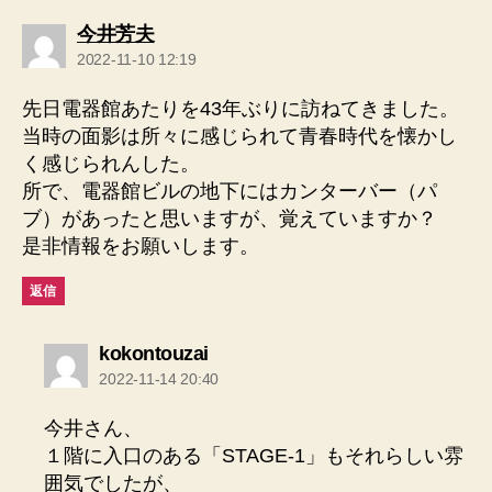
の
今井芳夫
発
2022-11-10 12:19
言:
先日電器館あたりを43年ぶりに訪ねてきました。
当時の面影は所々に感じられて青春時代を懐かし
く感じられんした。
所で、電器館ビルの地下にはカンターバー（パ
ブ）があったと思いますが、覚えていますか？
是非情報をお願いします。
返信
の
kokontouzai
発
2022-11-14 20:40
言:
今井さん、
１階に入口のある「STAGE-1」もそれらしい雰
囲気でしたが、