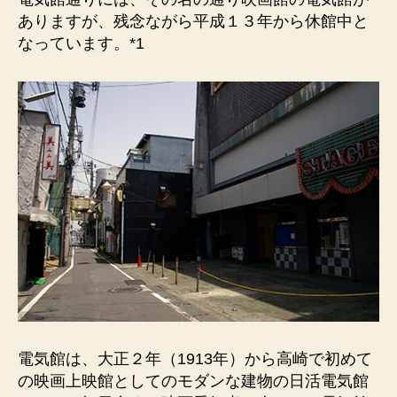
り）
ありますが、残念ながら平成１３年から休館中と
柳
なっています。*1
川
町
の
シ
ン
ボ
ル
的
存
在
で
し
た。
へ
の
電気館は、大正２年（1913年）から高崎で初めて
の映画上映館としてのモダンな建物の日活電気館