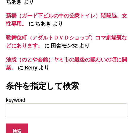
ちあき
より
新橋（ガード下ビルの中の公衆トイレ）階段脇。女
性専用。
に
ちあき
より
歌舞伎町（アダルトＤＶＤショップ）コマ劇場裏な
どにあります。
に
田舎モン32
より
池袋（のとや会館）ヤミ市の最後の賑わいの頃に開
業。
に
Keny
より
条件を指定して検索
keyword