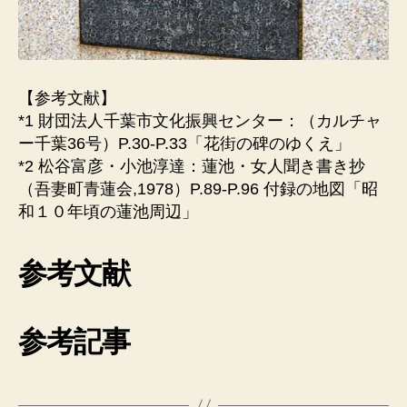
【参考文献】
*1 財団法人千葉市文化振興センター：（カルチャ
ー千葉36号）P.30-P.33「花街の碑のゆくえ」
*2 松谷富彦・小池淳達：蓮池・女人聞き書き抄
（吾妻町青蓮会,1978）P.89-P.96 付録の地図「昭
和１０年頃の蓮池周辺」
参考文献
参考記事