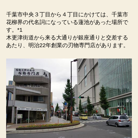
の
碑）
千葉市中央３丁目から４丁目にかけては、千葉市
碑
花柳界の代名詞になっている蓮池があった場所で
面
す。*1
に
木更津街道から来る大通りが銀座通りと交差する
は、
あたり、明治22年創業の刃物専門店があります。
徳
田
秋
声
の
「縮
図」
の
一
節。
へ
の