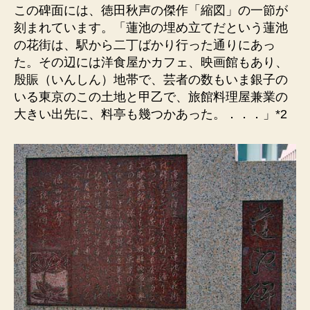
この碑面には、徳田秋声の傑作「縮図」の一節が
刻まれています。「蓮池の埋め立てだという蓮池
の花街は、駅から二丁ばかり行った通りにあっ
た。その辺には洋食屋かカフェ、映画館もあり、
殷賑（いんしん）地帯で、芸者の数もいま銀子の
いる東京のこの土地と甲乙で、旅館料理屋兼業の
大きい出先に、料亭も幾つかあった。．．．」*2