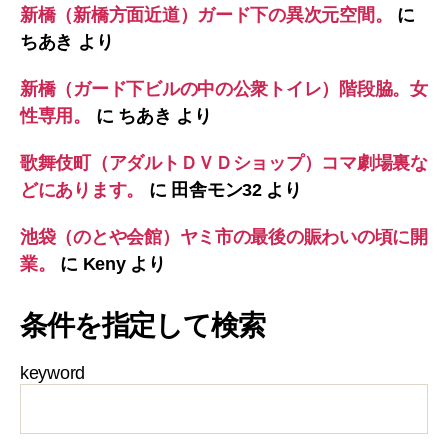
新橋（新橋方面近道）ガード下の異次元空間。
に
ちあき
より
新橋（ガード下ビルの中の公衆トイレ）階段脇。女
性専用。
に
ちあき
より
歌舞伎町（アダルトＤＶＤショップ）コマ劇場裏な
どにあります。
に
田舎モン32
より
池袋（のとや会館）ヤミ市の最後の賑わいの頃に開
業。
に
Keny
より
条件を指定して検索
keyword