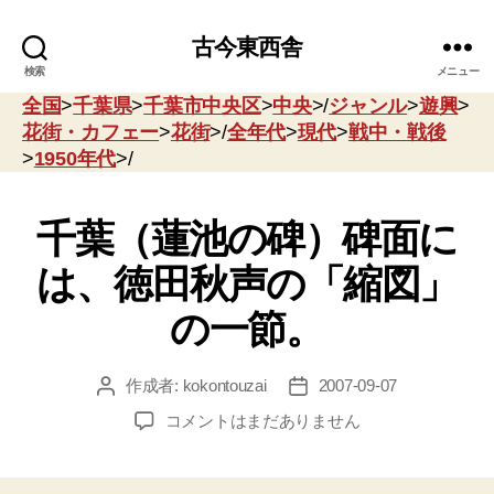
古今東西舎
検索
メニュー
全国
>
千葉県
>
千葉市中央区
>
中央
>/
ジャンル
>
遊興
>
花街・カフェー
>
花街
>/
全年代
>
現代
>
戦中・戦後
>
1950年代
>/
千葉（蓮池の碑）碑面に
は、徳田秋声の「縮図」
の一節。
作成者:
kokontouzai
2007-09-07
投
投
稿
稿
千
コメントはまだありません
者
日
葉
（蓮
池