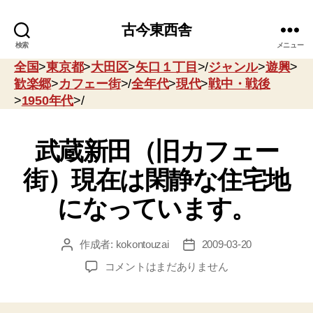
古今東西舎
検索
メニュー
全国
>
東京都
>
大田区
>
矢口１丁目
>/
ジャンル
>
遊興
>
歓楽郷
>
カフェー街
>/
全年代
>
現代
>
戦中・戦後
>
1950年代
>/
武蔵新田（旧カフェー
街）現在は閑静な住宅地
になっています。
作成者:
kokontouzai
2009-03-20
投
投
稿
稿
武
コメントはまだありません
者
日
蔵
新
田