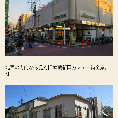
ま
す。
へ
の
北西の方向から見た旧武蔵新田カフェー街全景。
*1