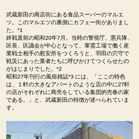
（旧
カ
武蔵新田の商店街にある食品スーパーのマルエ
フ
ツ。このマルエツの裏側にカフェー街がありまし
ェ
た。*1
ー
終戦直前の昭和20年7月。当時の警視庁、憲兵隊、
街）
区長、区議会が中心となって、軍需工場で働く産
現
業戦士相手の慰安所をつくろうと、羽田の穴守で
在
戦災にあった業者たちに呼びかけてつくらせたの
は
閑
がはじまりでした。*2
静
昭和27年刊行の風俗雑誌*3 には、「ここの特色
な
は、１軒の大きなアパートのような店の中に27軒
住
の店がそれぞれに商売をしている集団的売春の家
宅
である。」と、武蔵新田の特徴が述べられていま
地
す。
に
な
っ
て
い