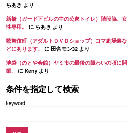
ちあき
より
新橋（ガード下ビルの中の公衆トイレ）階段脇。女
性専用。
に
ちあき
より
歌舞伎町（アダルトＤＶＤショップ）コマ劇場裏な
どにあります。
に
田舎モン32
より
池袋（のとや会館）ヤミ市の最後の賑わいの頃に開
業。
に
Keny
より
条件を指定して検索
keyword