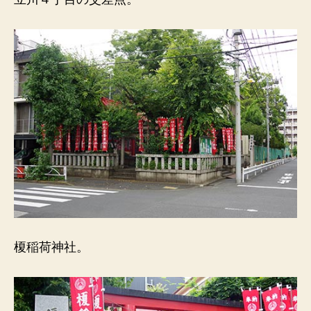
社）
町
名
の
由
来。
川
の
畔
に、
遊
女
の
宿
が
多
榎稲荷神社。
く
散。
へ
の