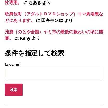
性専用。
に
ちあき
より
歌舞伎町（アダルトＤＶＤショップ）コマ劇場裏な
どにあります。
に
田舎モン32
より
池袋（のとや会館）ヤミ市の最後の賑わいの頃に開
業。
に
Keny
より
条件を指定して検索
keyword