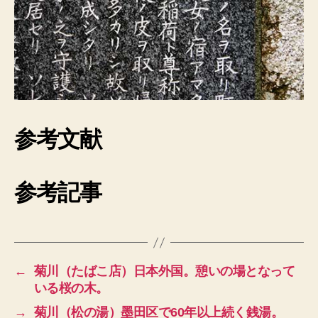
参考文献
参考記事
←
菊川（たばこ店）日本外国。憩いの場となって
いる桜の木。
→
菊川（松の湯）墨田区で60年以上続く銭湯。