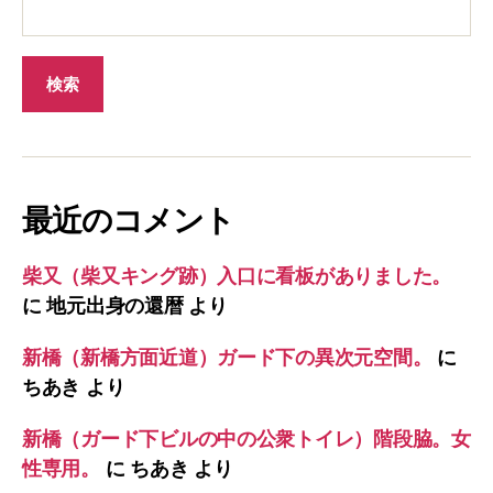
最近のコメント
柴又（柴又キング跡）入口に看板がありました。
に
地元出身の還暦
より
新橋（新橋方面近道）ガード下の異次元空間。
に
ちあき
より
新橋（ガード下ビルの中の公衆トイレ）階段脇。女
性専用。
に
ちあき
より