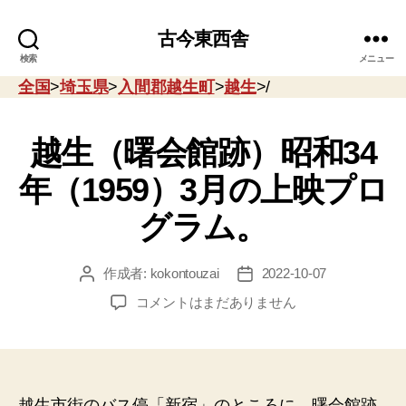
古今東西舎
検索
メニュー
全国
>
埼玉県
>
入間郡越生町
>
越生
>/
越生（曙会館跡）昭和34
年（1959）3月の上映プロ
グラム。
作成者:
kokontouzai
2022-10-07
投
投
稿
稿
越
コメントはまだありません
者
日
生
（曙
会
館
跡）
越生市街のバス停「新宿」のところに、曙会館跡