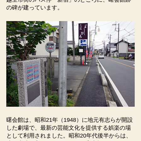
昭
の碑が建っています。
和
34
年
（1959）
3
月
の
上
映
プ
ロ
グ
ラ
ム。
へ
の
曙会館は、昭和21年（1948）に地元有志らが開設
した劇場で、最新の芸能文化を提供する娯楽の場
として利用されました。昭和20年代後半からは、