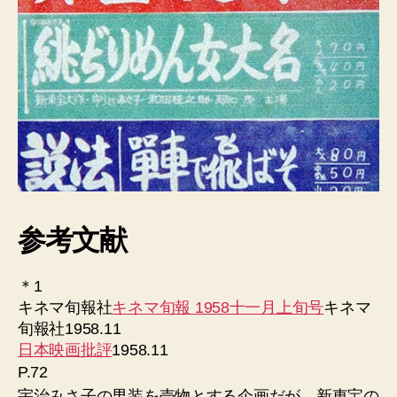
参考文献
＊1
キネマ旬報社
キネマ旬報 1958十一月上旬号
キネマ
旬報社1958.11
日本映画批評
1958.11
P.72
宇治みさ子の男装を売物とする企画だが、新東宝の