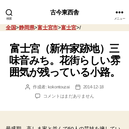
古今東西舎
検索
メニュー
全国
>
静岡県
>
富士宮市
>
富士宮
>/
富士宮（新杵家跡地）三
味音みち。花街らしい雰
囲気が残っている小路。
作成者:
kokontouzai
2014-12-18
投
投
稿
稿
富
コメントはまだありません
者
日
士
宮
（新
杵
家
最盛期、高しま家と並んで50人の芸妓を擁してい