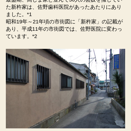
跡
た新杵家は、佐野歯科医院があったあたりにあり
地）
ました。*1
三
昭和19年～21年頃の市街図に「新杵家」の記載が
味
あり、平成11年の市街図では、佐野医院に変わっ
音
ています。*2
み
ち。
花
街
ら
し
い
雰
囲
気
が
残
っ
て
い