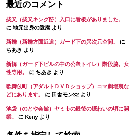
最近のコメント
柴又（柴又キング跡）入口に看板がありました。
に
地元出身の還暦
より
新橋（新橋方面近道）ガード下の異次元空間。
に
ちあき
より
新橋（ガード下ビルの中の公衆トイレ）階段脇。女
性専用。
に
ちあき
より
歌舞伎町（アダルトＤＶＤショップ）コマ劇場裏な
どにあります。
に
田舎モン32
より
池袋（のとや会館）ヤミ市の最後の賑わいの頃に開
業。
に
Keny
より