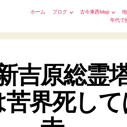
ホーム
ブログ
古今東西Map
地
年代で
新吉原総霊
は苦界死して