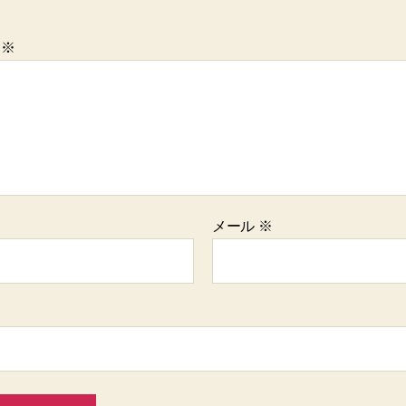
ト
※
メール
※