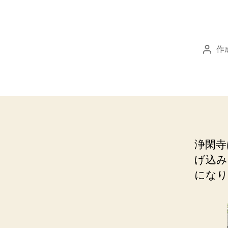
作
投
稿
者
浄閑寺
げ込み
になり