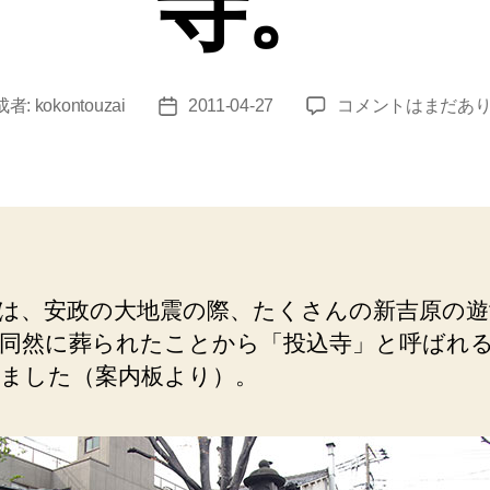
寺。
吉
成者:
kokontouzai
2011-04-27
コメントはまだあ
投
原
稿
（新
日
吉
原
総
霊
塔）
は、安政の大地震の際、たくさんの新吉原の遊
生
同然に葬られたことから「投込寺」と呼ばれ
ま
れ
ました（案内板より）。
て
は
苦
界