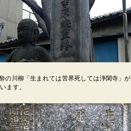
酔の川柳「生まれては苦界死しては浄閑寺」が
います。