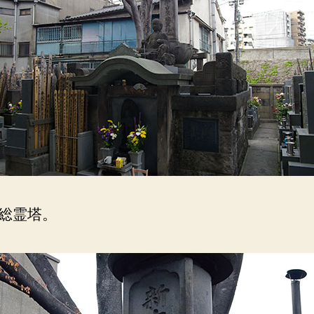
死
し
て
は
浄
閑
寺。
へ
の
総霊塔。