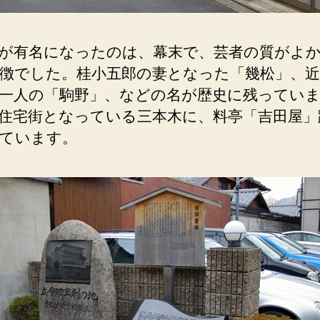
会。
へ
の
が有名になったのは、幕末で、芸者の質がよ
徴でした。桂小五郎の妻となった「幾松」、近
一人の「駒野」、などの名が歴史に残っていま
住宅街となっている三本木に、料亭「吉田屋」
ています。