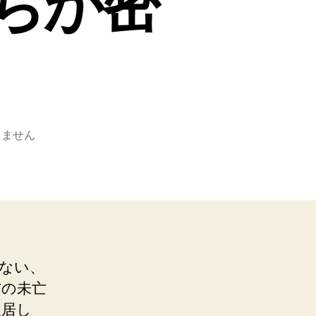
ちが密
りません
ない、
吉の未亡
入居し