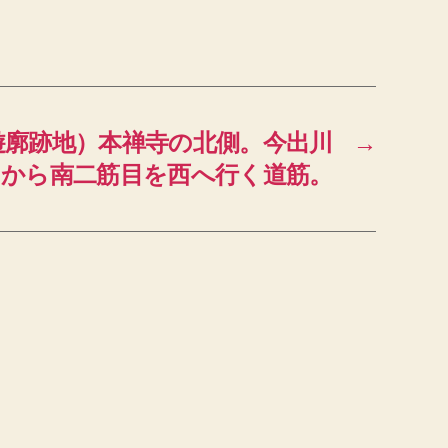
遊廓跡地）本禅寺の北側。今出川
→
から南二筋目を西へ行く道筋。