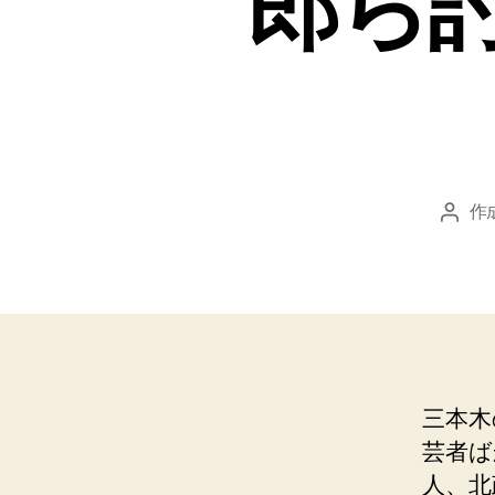
郎ら
作
投
稿
者
三本木
芸者ば
人、北