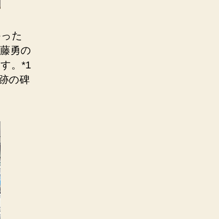
かった
藤勇の
す。*1
跡の碑