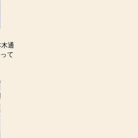
本木通
行って