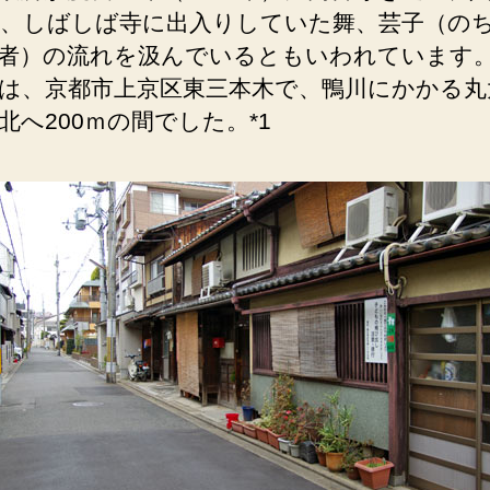
田
、しばしば寺に出入りしていた舞、芸子（の
屋」
者）の流れを汲んでいるともいわれています
跡
は、京都市上京区東三本木で、鴨川にかかる丸
の
碑。
北へ200ｍの間でした。*1
桂
小
五
郎
ら
討
幕
の
志
士
た
ち
が
密