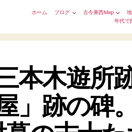
ホーム
ブログ
古今東西Map
地
年代で
三本木遊所
屋」跡の碑