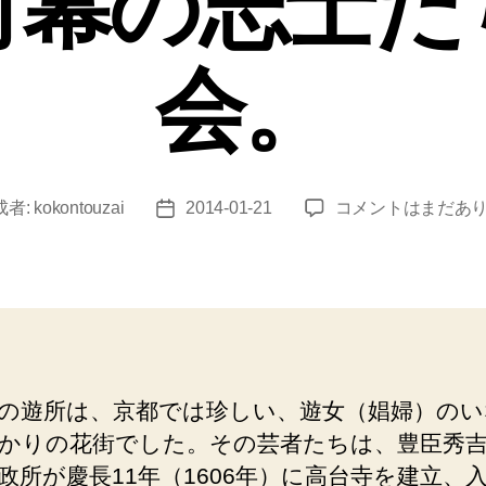
討幕の志士た
会。
烏
成者:
kokontouzai
2014-01-21
コメントはまだあ
投
丸
稿
（三
日
本
木
遊
所
跡）
の遊所は、京都では珍しい、遊女（娼婦）のい
料
かりの花街でした。その芸者たちは、豊臣秀
亭
「吉
政所が慶長11年（1606年）に高台寺を建立、