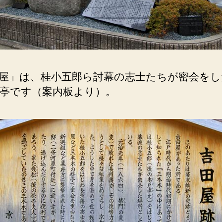
屋」は、桂小五郎ら討幕の志士たちが密会をし
亭です（案内板より）。