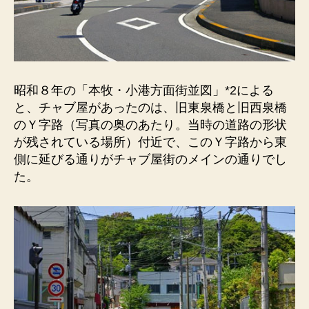
る
あ
た
り。
へ
の
昭和８年の「本牧・小港方面街並図」*2による
と、チャブ屋があったのは、旧東泉橋と旧西泉橋
のＹ字路（写真の奥のあたり。当時の道路の形状
が残されている場所）付近で、このＹ字路から東
側に延びる通りがチャブ屋街のメインの通りでし
た。