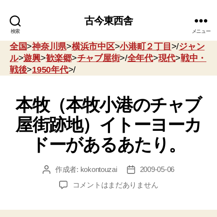
古今東西舎
検索
メニュー
全国
>
神奈川県
>
横浜市中区
>
小港町２丁目
>/
ジャン
ル
>
遊興
>
歓楽郷
>
チャブ屋街
>/
全年代
>
現代
>
戦中・
戦後
>
1950年代
>/
本牧（本牧小港のチャブ
屋街跡地）イトーヨーカ
ドーがあるあたり。
作成者:
kokontouzai
2009-05-06
投
投
稿
稿
本
コメントはまだありません
者
日
牧
（本
牧