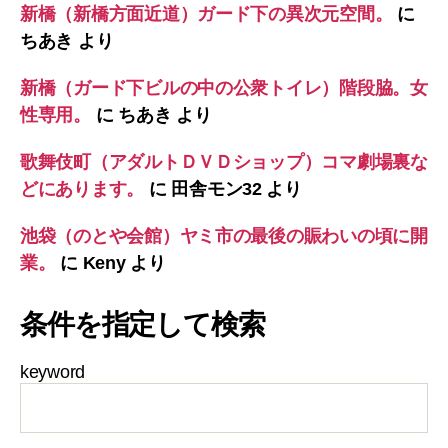
新橋（新橋方面近道）ガード下の異次元空間。
に
ちあき
より
新橋（ガード下ビルの中の公衆トイレ）階段脇。女
性専用。
に
ちあき
より
歌舞伎町（アダルトＤＶＤショップ）コマ劇場裏な
どにあります。
に
田舎モン32
より
池袋（のとや会館）ヤミ市の最後の賑わいの頃に開
業。
に
Keny
より
条件を指定して検索
keyword