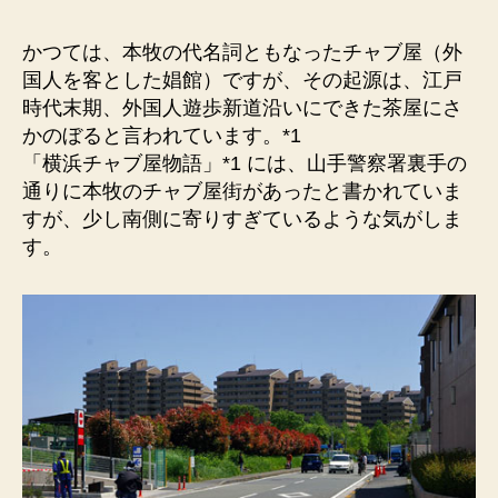
小
港
かつては、本牧の代名詞ともなったチャブ屋（外
の
国人を客とした娼館）ですが、その起源は、江戸
チ
時代末期、外国人遊歩新道沿いにできた茶屋にさ
ャ
かのぼると言われています。*1
ブ
「横浜チャブ屋物語」*1 には、山手警察署裏手の
屋
通りに本牧のチャブ屋街があったと書かれていま
街
すが、少し南側に寄りすぎているような気がしま
跡
地）
す。
イ
ト
ー
ヨ
ー
カ
ド
ー
が
あ