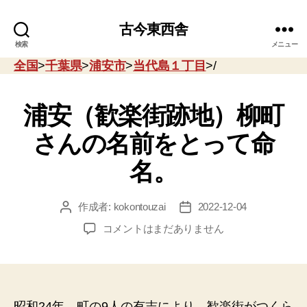
古今東西舎
検索
メニュー
全国
>
千葉県
>
浦安市
>
当代島１丁目
>/
浦安（歓楽街跡地）柳町
さんの名前をとって命
名。
作成者:
kokontouzai
2022-12-04
投
投
稿
稿
浦
コメントはまだありません
者
日
安
（歓
楽
街
跡
昭和24年、町の9人の有志により、歓楽街がつくら