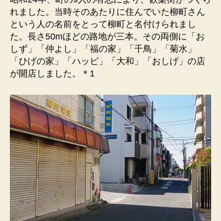
地）
れました。当時そのあたりに住んでいた柳町さん
柳
という人の名前をとって柳町と名付けられまし
町
た。長さ50mほどの路地が三本。その両側に「お
さ
しず」「仲よし」「福の家」「千鳥」「菊水」
ん
「ひげの家」「ハッピ」「大和」「おしげ」の店
の
が開店しました。＊1
名
前
を
と
っ
て
命
名。
へ
の