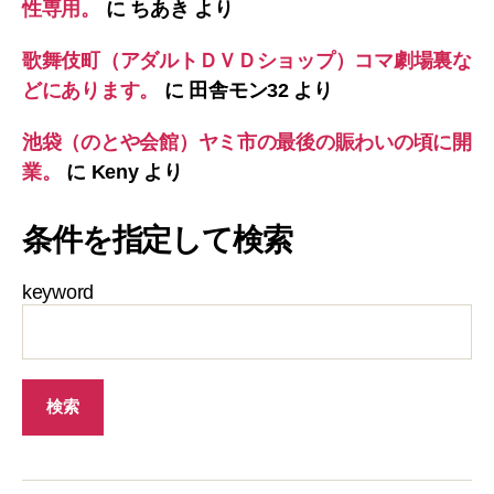
性専用。
に
ちあき
より
歌舞伎町（アダルトＤＶＤショップ）コマ劇場裏な
どにあります。
に
田舎モン32
より
池袋（のとや会館）ヤミ市の最後の賑わいの頃に開
業。
に
Keny
より
条件を指定して検索
keyword