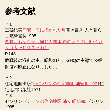
参考文献
＊1
三谷紀美
浦安・海に抱かれた町
聞き書き 人と暮ら
し筑摩書房1995
金持ちもヤクザも同じ人間 花街の女将 熊川いくさ
ん（大正11年生まれ）
P.148
敗戦後の混乱の中、昭和21年、GHQの主導で公娼
制度が廃止になりました…
＊2
住宅地図出版社
ゼンリンの住宅地図 浦安町 1971
住
宅地図出版社1971
＊3
ゼンリン
ゼンリンの住宅地図 浦安町 1985
ゼンリン
1985