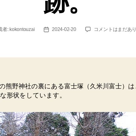
跡。
東
成者:
kokontouzai
2024-02-20
コメントはまだあ
投
村
稿
山
日
（富
士
塚）
円
墳
の熊野神社の裏にある富士塚（久米川富士）は
の
な形状をしています。
よ
う
な
形
状。
東