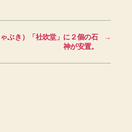
しゃぶき）「社吹堂」に２個の石
→
神が安置。