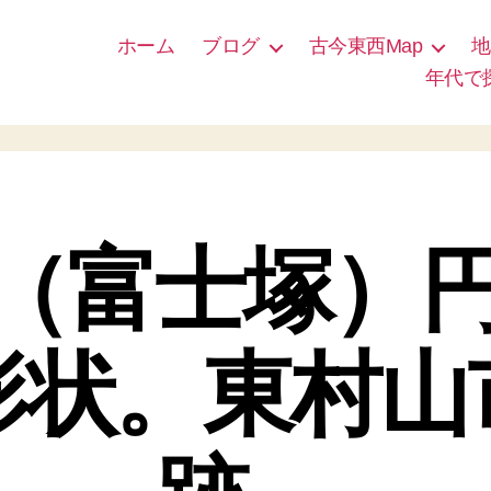
ホーム
ブログ
古今東西Map
地
年代で
（富士塚）
形状。東村山