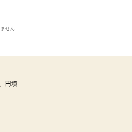
りません
、円墳