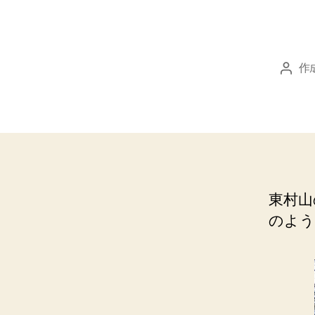
作
投
稿
者
東村山
のよう