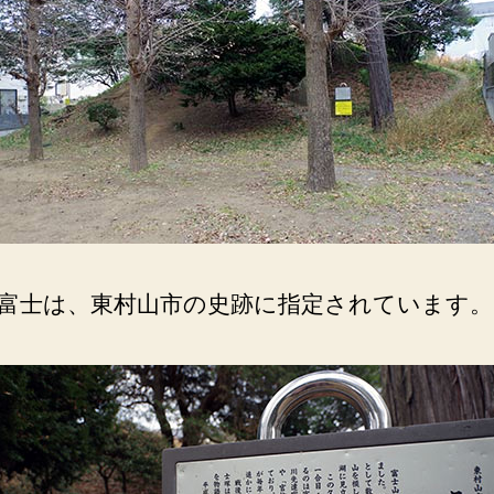
村
山
市
の
史
跡。
へ
の
富士は、東村山市の史跡に指定されています。