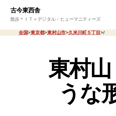
古今東西舎
散歩＊ＩＴ＝デジタル・ヒューマニティーズ
全国
>
東京都
>
東村山市
>
久米川町５丁目
>/
東村山
うな