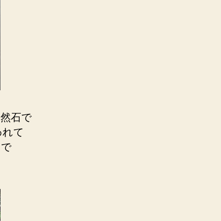
自然石で
われて
みで