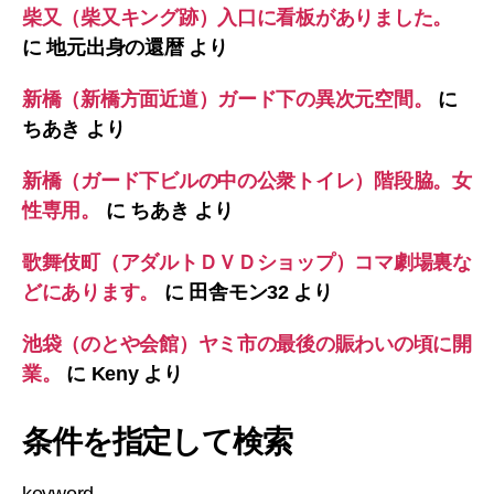
柴又（柴又キング跡）入口に看板がありました。
に
地元出身の還暦
より
新橋（新橋方面近道）ガード下の異次元空間。
に
ちあき
より
新橋（ガード下ビルの中の公衆トイレ）階段脇。女
性専用。
に
ちあき
より
歌舞伎町（アダルトＤＶＤショップ）コマ劇場裏な
どにあります。
に
田舎モン32
より
池袋（のとや会館）ヤミ市の最後の賑わいの頃に開
業。
に
Keny
より
条件を指定して検索