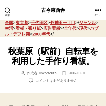
古今東西舎
検索
メニュー
全国
>
東京都
>
千代田区
>
外神田一丁目
>/
ジャンル
>
生活
>
看板・張り紙
>
広告看板
>/
全年代
>
現代
>
バブ
ル・デフレ期
>
2000年代
>/
秋葉原（駅前）自転車を
利用した手作り看板。
作成者:
kokontouzai
2006-10-01
投
投
稿
稿
秋
コメントはまだありません
者
日
葉
原
（駅
前）