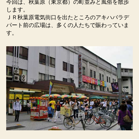
自
今回は、秋葉原（東京都）の町並みと風俗を散歩
転
します。
車
ＪＲ秋葉原電気街口を出たところのアキハバラデ
を
パート前の広場は、多くの人たちで賑わっていま
利
す。
用
し
た
手
作
り
看
板。
へ
の